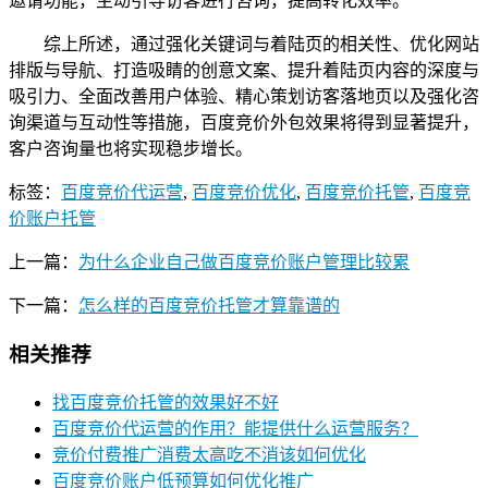
邀请功能，主动引导访客进行咨询，提高转化效率。
综上所述，通过强化关键词与着陆页的相关性、优化网站
排版与导航、打造吸睛的创意文案、提升着陆页内容的深度与
吸引力、全面改善用户体验、精心策划访客落地页以及强化咨
询渠道与互动性等措施，百度竞价外包效果将得到显著提升，
客户咨询量也将实现稳步增长。
标签：
百度竞价代运营
,
百度竞价优化
,
百度竞价托管
,
百度竞
价账户托管
上一篇：
为什么企业自己做百度竞价账户管理比较累
下一篇：
怎么样的百度竞价托管才算靠谱的
相关推荐
找百度竞价托管的效果好不好
百度竞价代运营的作用？能提供什么运营服务？
竞价付费推广消费太高吃不消该如何优化
百度竞价账户低预算如何优化推广