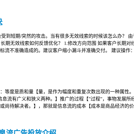
决
有时会受到短期/突然的攻击。当有很多无效线索的时候该怎么办？
.账户长期无效线索如何反馈优化？ 1.修改方向范围 如果客户长
标流不准确造成的。建议客户缩小漏斗并准确交付。 建议操作
：等度是质和量【量，是作为幅度和重复次数出现的一种属性。
息流【信息流有广义和狭义两种。】推广的过程【”过程”，事物发
或尚待解决者。】，那就是信息流的成本【成本是商品经济的价
信息流广告投放介绍